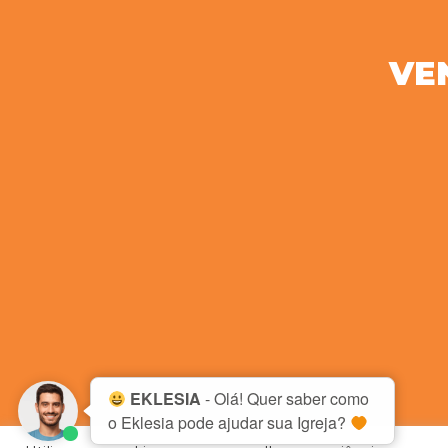
VE
EKLESIA
- Olá! Quer saber como
o Eklesia pode ajudar sua Igreja?