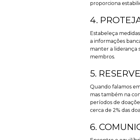
proporciona estabili
4. PROTEJ
Estabeleça medidas 
a informações bancár
manter a liderança s
membros.
5. RESERV
Quando falamos em f
mas também na const
períodos de doações 
cerca de 2% das doa
6. COMUNI