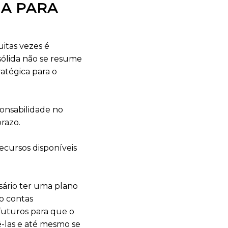
JA PARA
itas vezes é
sólida não se resume
atégica para o
ponsabilidade no
prazo.
recursos disponíveis
ssário ter uma plano
o contas
futuros para que o
ê-las e até mesmo se