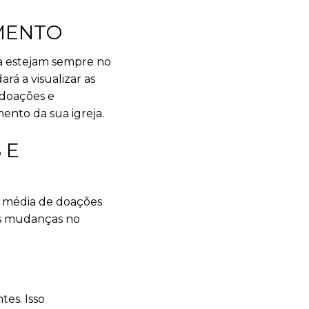
MENTO
ja estejam sempre no
á a visualizar as
 doações e
ento da sua igreja.
 E
a média de doações
as mudanças no
es. Isso