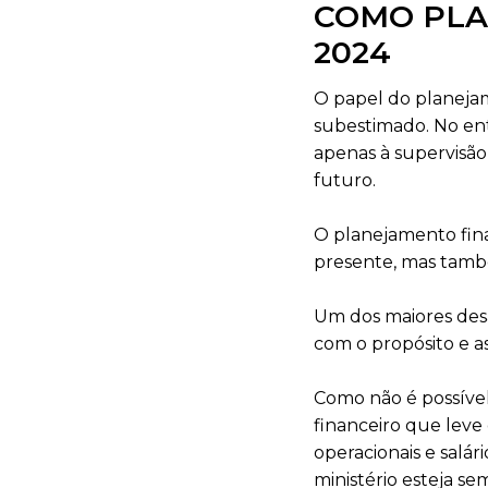
COMO PLA
2024
O papel do planejam
subestimado. No ent
apenas à supervisão
futuro.
O planejamento fina
presente, mas també
Um dos maiores desaf
com o propósito e a
Como não é possível 
financeiro que leve
operacionais e salá
ministério esteja se