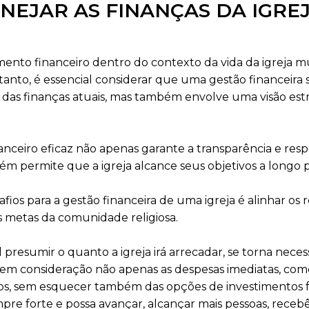
NEJAR AS FINANÇAS DA IGRE
ento financeiro dentro do contexto da vida da igreja mu
anto, é essencial considerar que uma gestão financeira 
 das finanças atuais, mas também envolve uma visão estr
nceiro eficaz não apenas garante a transparência e res
m permite que a igreja alcance seus objetivos a longo 
ios para a gestão financeira de uma igreja é alinhar os 
s metas da comunidade religiosa.
presumir o quanto a igreja irá arrecadar, se torna nece
 em consideração não apenas as despesas imediatas, com
rios, sem esquecer também das opções de investimentos 
mpre forte e possa avançar, alcançar mais pessoas, receb