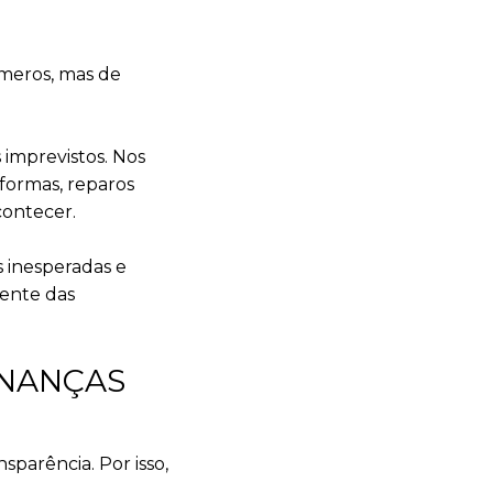
úmeros, mas de
imprevistos. Nos
formas, reparos
ontecer.
s inesperadas e
mente das
INANÇAS
parência. Por isso,