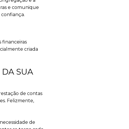
congregação e a
eiras e comunique
 confiança.
 financeiras
ecialmente criada
 DA SUA
prestação de contas
es. Felizmente,
 necessidade de