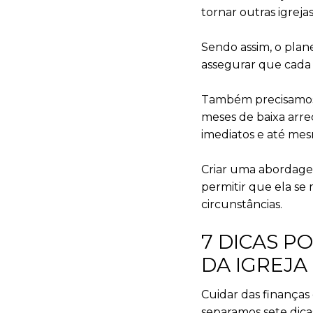
tornar outras igrejas
Sendo assim, o plan
assegurar que cada c
Também precisamos d
meses de baixa arr
imediatos e até me
Criar uma abordagem
permitir que ela se
circunstâncias.
7 DICAS P
DA IGREJA
Cuidar das finanças
separamos sete dica