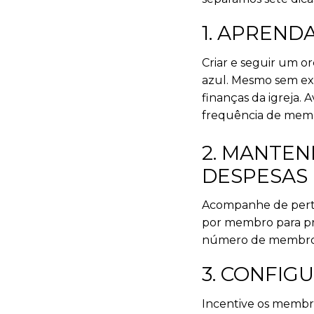
1. APREN
Criar e seguir um 
azul. Mesmo sem exp
finanças da igreja. 
frequência de membr
2. MANTEN
DESPESAS
Acompanhe de perto 
por membro para pr
número de membro
3. CONFI
Incentive os membro