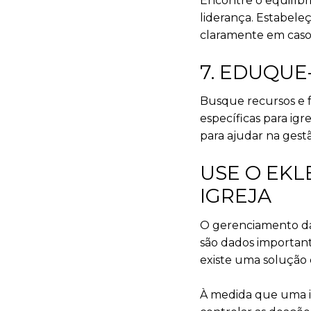
Encontre o equilíbr
liderança. Estabele
claramente em casos
7. EDUQU
Busque recursos e f
específicas para ig
para ajudar na gestã
USE O EKL
IGREJA
O gerenciamento das 
são dados important
existe uma solução 
À medida que uma ig