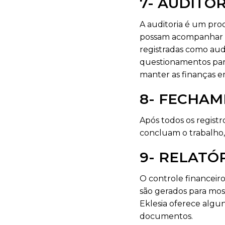
7- AUDITOR
A auditoria é um pro
possam acompanhar os
registradas como audit
questionamentos para 
manter as finanças e
8- FECHA
Após todos os registro
concluam o trabalho
9- RELATÓ
O controle financeiro
são gerados para mos
Eklesia oferece algu
documentos.