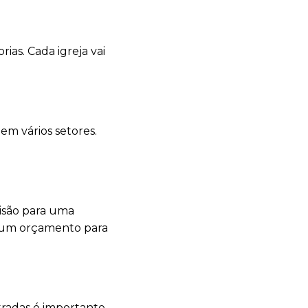
ias. Cada igreja vai
em vários setores.
visão para uma
r um orçamento para
tradas é importante