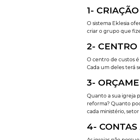
1- CRIAÇÃ
O sistema Eklesia ofer
criar o grupo que fiz
2- CENTRO
O centro de custos é
Cada um deles terá s
3- ORÇAME
Quanto a sua igreja p
reforma? Quanto pode
cada ministério, setor
4- CONTAS
As igrejas não possue