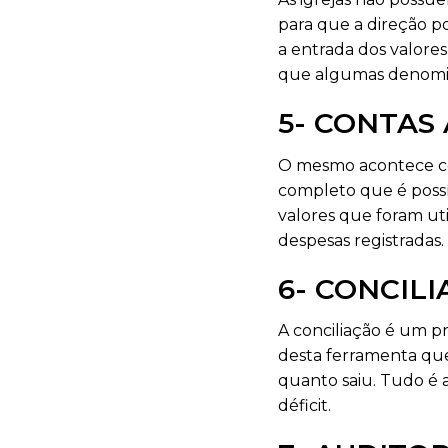
para que a direção po
a entrada dos valores
que algumas denomina
5- CONTAS
O mesmo acontece com
completo que é possív
valores que foram uti
despesas registradas.
6- CONCIL
A conciliação é um p
desta ferramenta que
quanto saiu. Tudo é a
déficit.