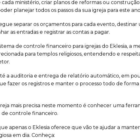
e cada ministério, criar planos de reformas ou construç
der planejar todos os passos da sua igreja para este an
segue separar os orçamentos para cada evento, destinar 
ar as entradas e registrar as contas a pagar.
stema de controle financeiro para igrejas do Eklesia, a 
recionada para templos religiosos, entendendo e respeit
tor.
 até a auditoria e entrega de relatório automático, em po
ue fazer os registros e manter o processo todo de forma
igreja mais precisa neste momento é conhecer uma ferr
o de controle financeiro.
ue apenas o Eklesia oferece que vão te ajudar a manter 
igiosa em dia. Conheça: