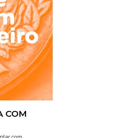
A COM
contar com