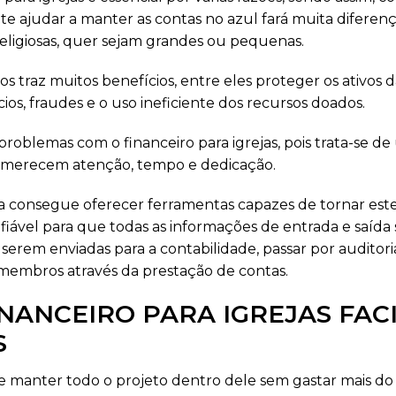
e ajudar a manter as contas no azul fará muita diferença
 religiosas, quer sejam grandes ou pequenas.
nos traz muitos benefícios, entre eles proteger os ativo
cios, fraudes e o uso ineficiente dos recursos doados.
problemas com o financeiro para igrejas, pois trata-se 
 merecem atenção, tempo e dedicação.
gia consegue oferecer ferramentas capazes de tornar est
fiável para que todas as informações de entrada e saída 
serem enviadas para a contabilidade, passar por auditoria
membros através da prestação de contas.
INANCEIRO PARA IGREJAS FACI
S
 manter todo o projeto dentro dele sem gastar mais do 