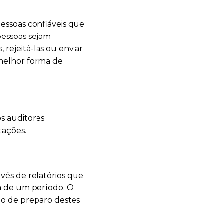
essoas confiáveis que
pessoas sejam
 rejeitá-las ou enviar
 melhor forma de
os auditores
tações.
vés de relatórios que
da de um período. O
po de preparo destes