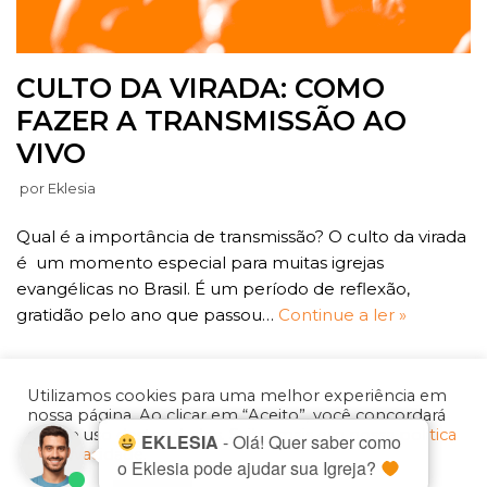
CULTO DA VIRADA: COMO
FAZER A TRANSMISSÃO AO
VIVO
por
Eklesia
Qual é a importância de transmissão? O culto da virada
é um momento especial para muitas igrejas
evangélicas no Brasil. É um período de reflexão,
gratidão pelo ano que passou…
Continue a ler »
Utilizamos cookies para uma melhor experiência em
nossa página. Ao clicar em “Aceito”, você concordará
com o uso destes dados. Saiba mais em nossa
politica
EKLESIA
- Olá! Quer saber como
« Anterior
1
2
de privacidade.
o Eklesia pode ajudar sua Igreja?